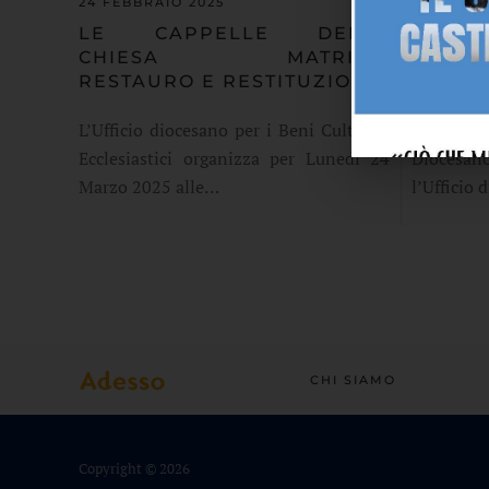
24 FEBBRAIO 2025
20 FEBBR
LE CAPPELLE DELLA
LABOR
CHIESA MATRICE:
ANIMAL
RESTAURO E RESTITUZIONE
3 AI 6
L’Ufficio diocesano per i Beni Culturali
La Bibli
Ecclesiastici organizza per Lunedì 24
Diocesa
Marzo 2025 alle…
l’Ufficio 
CHI SIAMO
Copyright ©
2026