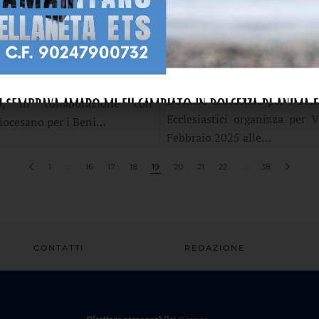
AIO 2025
12 FEBBRAIO 2025
ATORI ARTISTICI DI
LE TELE DEL PIO 
I FANTASTICI 3D DAI
DELL'ADDOLORATA.
 ANNI
RECUPER
VALORIZZAZIONE
oteca e l’Archivio Storico
L'Ufficio diocesano per i Beni
no, in collaborazione con
Ecclesiastici organizza per 
diocesano per i Beni…
Febbraio 2025 alle…
1
…
16
17
18
19
20
21
22
…
38
CONTATTI
REDAZIONE