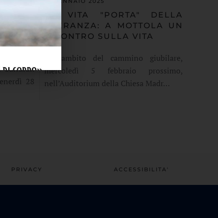
31 GENNAIO 2025
RITIRO
LA VITA "PORTA" DELLA
SPERANZA: A MOTTOLA UN
O E
INCONTRO SULLA VITA
Nell’ambito del cammino giubilare,
 Culturali
mercoledì 5 febbraio prossimo,
Venerdì 28
nell’Auditorium della Chiesa Madr…
PRIVACY
ACCESSIBILITA'