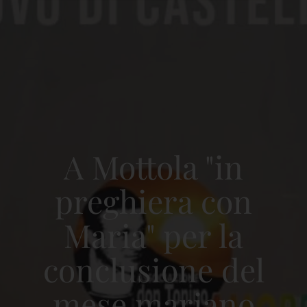
A Mottola "in
preghiera con
Maria" per la
conclusione del
mese mariano