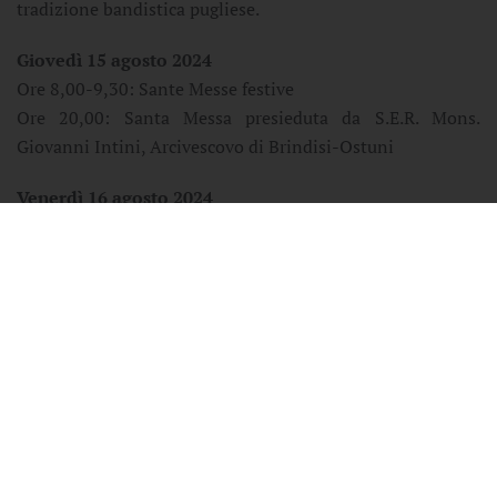
tradizione bandistica pugliese.
Giovedì 15 agosto 2024
Ore 8,00-9,30: Sante Messe festive
Ore 20,00: Santa Messa presieduta da S.E.R. Mons.
Giovanni Intini, Arcivescovo di Brindisi-Ostuni
Venerdì 16 agosto 2024
Ore 21,30: Cantodonna. Concerto recital dedicato
all'incanto della voce femminile dalla lirica al canto pop.
Con il soprano Daniela Diomede e la band di Unika
accademia dello spettacolo (sul piazzale)