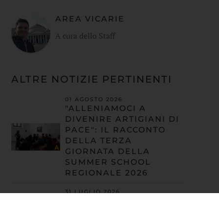
AREA VICARIE
A cura dello Staff
ALTRE NOTIZIE PERTINENTI
01 AGOSTO 2026
"ALLENIAMOCI A
DIVENIRE ARTIGIANI DI
PACE": IL RACCONTO
DELLA TERZA
GIORNATA DELLA
SUMMER SCHOOL
REGIONALE 2026
31 LUGLIO 2026
"ALLENIAMOCI A
DIVENIRE ARTIGIANI DI