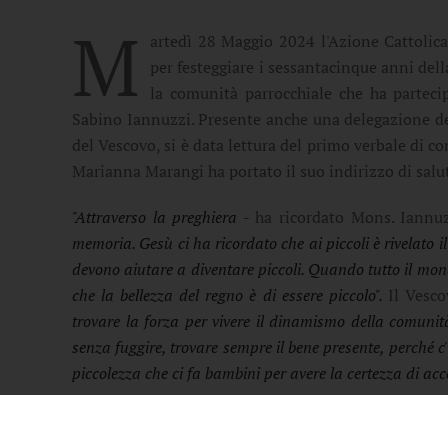
M
artedì 28 Maggio 2024 l'Azione Cattolica
per festeggiare i sessantacinque anni del
la comunità parrocchiale che ha parteci
Sabino Iannuzzi. Presente anche una delegazione del
del Vescovo, si è data lettura del primo verbale di co
Marianna Marangi ha portato il suo indirizzo di salu
"Attraverso la preghiera
- ha ricordato Mons. Iannuz
memoria. Gesù ci ha ricordato che ai piccoli è rivelato il
devono aiutare a diventare piccoli. Quando tutto il mond
che la bellezza del regno è di essere piccolo".
Il Vesc
trovare la forza per vivere il dinamismo della comuni
senza fuggire, trovare sempre il bene presente, perché c'
piccolezza che ci fa bambini per avere la certezza di acc