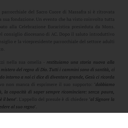
 parrocchiale del Sacro Cuore di Massafra si è ritrovata
la sua fondazione. Un evento che ha visto coinvolto tutta
pato alla Celebrazione Eucaristica presieduta da Mons.
 consiglio diocesano di AC. Dopo il saluto introduttivo
nsiglio e la vicepresidente parrocchiale del settore adulti
to.
zi nella sua omelia -
restituiamo una storia nuova alla
 mistero del regno di Dio. Tutti i cammini sono di santità, ci
o intorno a noi ci dice di diventare grande, Gesù ci ricorda
ovo non manca di esprimere il suo supporto:
"dobbiamo
tà, la capacità di saper sempre ricominciare: senza paura,
è il bene"
. L'appello del presule è di chiedere
"al Signore la
edere al suo regno"
.