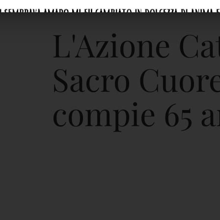
L'Azione Cat
Sacro Cuore
compie 65 a