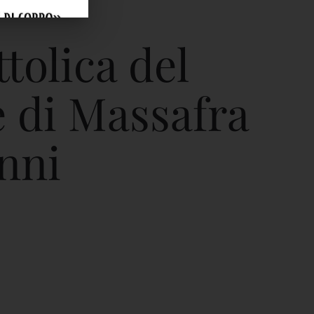
tolica del
 di Massafra
nni