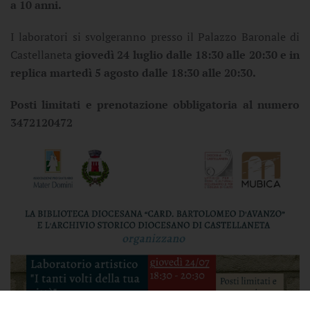
a 10 anni.
I laboratori si svolgeranno presso il Palazzo Baronale di
Castellaneta
giovedì 24 luglio dalle 18:30 alle 20:30 e in
replica martedì 5 agosto dalle 18:30 alle 20:30.
Posti limitati e prenotazione obbligatoria al numero
3472120472