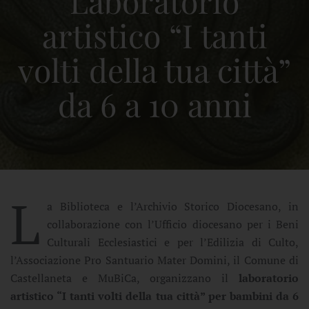
Laboratorio
artistico “I tanti
volti della tua città”
da 6 a 10 anni
L
a Biblioteca e l’Archivio Storico Diocesano, in
collaborazione con l’Ufficio diocesano per i Beni
Culturali Ecclesiastici e per l’Edilizia di Culto,
l’Associazione Pro Santuario Mater Domini, il Comune di
Castellaneta e MuBiCa, organizzano il
laboratorio
artistico “I tanti volti della tua città” per bambini da 6