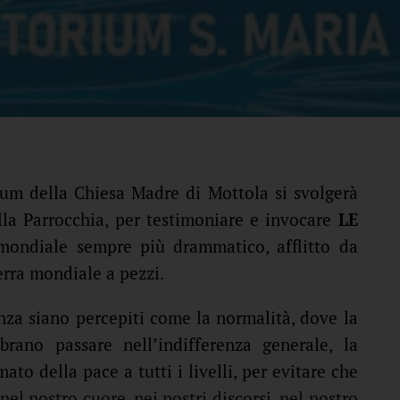
ium della Chiesa Madre di Mottola si svolgerà
lla Parrocchia, per testimoniare e invocare
LE
mondiale sempre più drammatico, afflitto da
erra mondiale a pezzi.
enza siano percepiti come la normalità, dove la
rano passare nell’indifferenza generale, la
to della pace a tutti i livelli, per evitare che
 nel nostro cuore, nei nostri discorsi, nel nostro