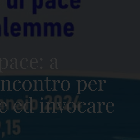
 pace: a
incontro per
e ed invocare