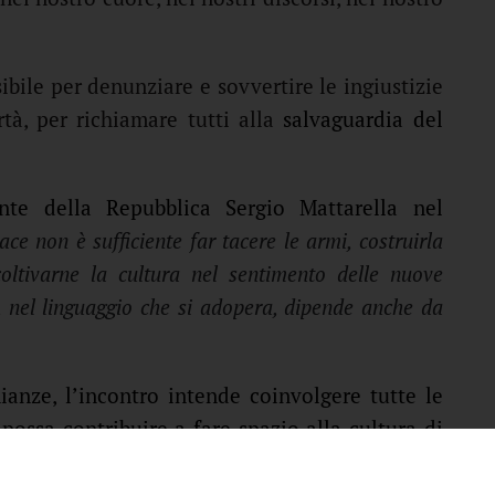
ibile per denunziare e sovvertire le ingiustizie
tà, per richiamare tutti alla
salvaguardia del
nte della Repubblica Sergio Mattarella nel
ace non è sufficiente far tacere le armi, costruirla
coltivarne la cultura nel sentimento delle nuove
no, nel linguaggio che si adopera, dipende anche da
nianze, l’incontro intende coinvolgere tutte le
ossa contribuire a fare spazio alla cultura di
ocietà fondata sul rispetto delle persone,
la