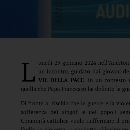
L
unedì 29 gennaio 2024 nell’Auditor
un incontro, guidato dai giovani de
VIE DELLA PACE
, in un contesto 
quella che Papa Francesco ha definito la gu
Di fronte al rischio che le guerre e la viol
sofferenza dei singoli e dei popoli semb
Comunità cattolica vuole riaffermare il prima
l’
odio, la violenza, la vendetta, si insinuino