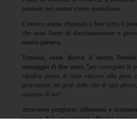
pensare, nel nostro vivere quotidiano.
E invece, siamo chiamati a fare tutto il poss
che sono fonte di discriminazione e pover
nostro pianeta.
Tuttavia, come diceva il nostro Preside
messaggio di fine anno, “
per conseguire la p
significa prima di tutto educare alla pace, 
generazioni, nei gesti della vita di ogni gior
ciascuno di noi
”.
Attraverso preghiere, riflessioni e testimo
persone di buona volontà affinché ognuno p
pace, alla mentalità della pace, ad una s