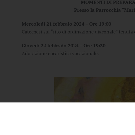
MOMENTI DI PREPARA
Presso la Parrocchia “Mar
Mercoledì 21 febbraio 2024 – Ore 19:00
Catechesi sul “rito di ordinazione diaconale” tenuta
Giovedì 22 febbraio 2024 – Ore 19:30
Adorazione eucaristica vocazionale.