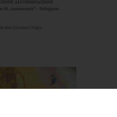
ZIONE ALL’ORDINAZIONE
ia SS. Annunziata” – Palagiano
 da don Giovanni Nigro.