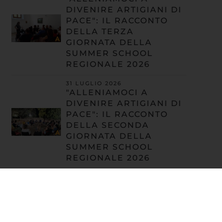
DIVENIRE ARTIGIANI DI
PACE": IL RACCONTO
DELLA TERZA
GIORNATA DELLA
SUMMER SCHOOL
REGIONALE 2026
31 LUGLIO 2026
"ALLENIAMOCI A
DIVENIRE ARTIGIANI DI
PACE": IL RACCONTO
DELLA SECONDA
GIORNATA DELLA
SUMMER SCHOOL
REGIONALE 2026
30 LUGLIO 2026
"ALLENIAMOCI A
DIVENIRE ARTIGIANI DI
PACE": IL RACCONTO
DELLA PRIMA