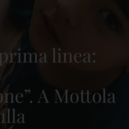
prima linea:
one”. A Mottola
ulla