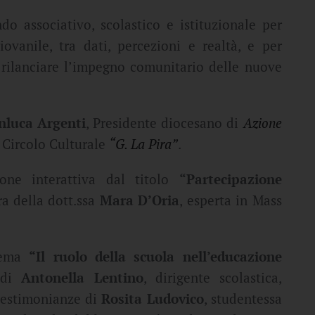
do associativo, scolastico e istituzionale per
ovanile, tra dati, percezioni e realtà, e per
er rilanciare l’impegno comunitario delle nuove
nluca Argenti
, Presidente diocesano di
Azione
l Circolo Culturale
“G. La Pira”
.
one interattiva dal titolo
“Partecipazione
ra della dott.ssa
Mara D’Oria
, esperta in Mass
tema
“Il ruolo della scuola nell’educazione
i di
Antonella Lentino
, dirigente scolastica,
 testimonianze di
Rosita Ludovico
, studentessa