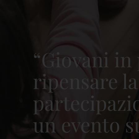
“Giovani in 
ripensare la
partecipazi
un evento s