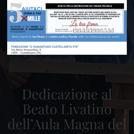
Dedicazione al
Beato Livatino
dell’Aula Magna del