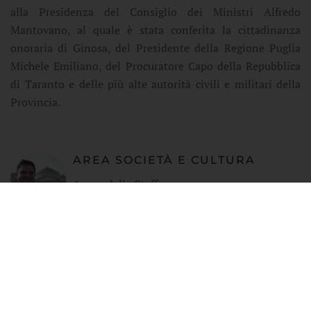
alla Presidenza del Consiglio dei Ministri Alfredo
Mantovano, al quale è stata conferita la cittadinanza
onoraria di Ginosa, del Presidente della Regione Puglia
Michele Emiliano, del Procuratore Capo della Repubblica
di Taranto e delle più alte autorità civili e militari della
Provincia.
AREA SOCIETÀ E CULTURA
A cura dello Staff
ALTRE NOTIZIE PERTINENTI
01 AGOSTO 2026
"ALLENIAMOCI A DIVENIRE
ARTIGIANI DI PACE": IL