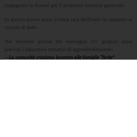
impegnata la diocesi per il prossimo triennio pastorale.
In questo primo anno il tema sarà declinato in rapporto al
vissuto di fede.
Nel secondo giorno del convegno (27 giugno) sono
previsti i laboratori tematici di approfondimento:
– La comunità cristiana incontro alle famiglie “ferite”
– La comunità cristiana al servizio della fede delle famiglie
– La comunità cristiana a misura di famiglia
Si ricorda che per facilitare l’organizzazione dei lavori è
necessario che i partecipanti si iscrivano attraverso il
seguente link:
ISCRIZIONE AL CONVEGNO