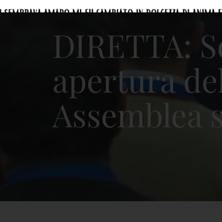
DIRETTA: Se
apertura de
Assemblea s