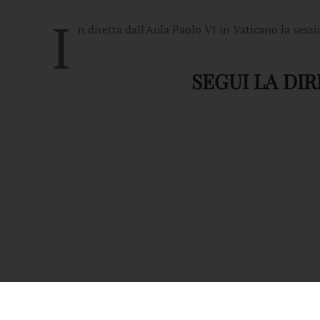
I
n diretta dall'Aula Paolo VI in Vaticano la ses
SEGUI LA DI