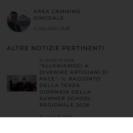
AREA CAMMINO
SINODALE
A cura dello Staff
ALTRE NOTIZIE PERTINENTI
01 AGOSTO 2026
"ALLENIAMOCI A
DIVENIRE ARTIGIANI DI
PACE": IL RACCONTO
DELLA TERZA
GIORNATA DELLA
SUMMER SCHOOL
REGIONALE 2026
31 LUGLIO 2026
"ALLENIAMOCI A
DIVENIRE ARTIGIANI DI