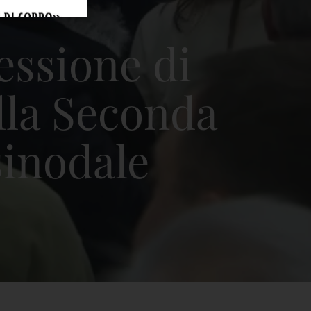
ssione di
lla Seconda
inodale