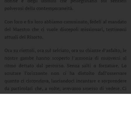
donne e degli uomini che pellegrinano sui sentieri
polverosi della contemporaneità.
Con loro e fra loro abbiamo camminato, fedeli al mandato
del Maestro che ci vuole discepoli missionari, testimoni
attuali del Risorto.
Ora su ciottoli, ora sul selciato, ora su chiazze d’asfalto, le
nostre gambe hanno scoperto l’armonia di muoversi al
ritmo dettato dal percorso. Senza salti o forzature. Lo
scrutare l’orizzonte non ci ha distolto dall’osservare
quanto ci circondava, lasciandoci incantare e sorprendere
da particolari che, a volte, avevamo smesso di vedere. Ci
siamo concessi, nel tragitto, di soffermarci per guardare ed
essere guardati a partire da quanti erano meno visibili
perché relegati, in vari modi, ai margini del tracciato.
Confinati a cauta distanza per non intralciare, con la loro
presenze, la sfilata dei camminatori più promettenti,