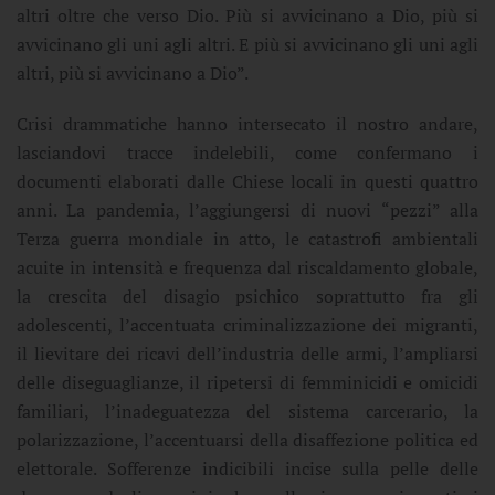
altri oltre che verso Dio. Più si avvicinano a Dio, più si
avvicinano gli uni agli altri. E più si avvicinano gli uni agli
altri, più si avvicinano a Dio”.
Crisi drammatiche hanno intersecato il nostro andare,
lasciandovi tracce indelebili, come confermano i
documenti elaborati dalle Chiese locali in questi quattro
anni. La pandemia, l’aggiungersi di nuovi “pezzi” alla
Terza guerra mondiale in atto, le catastrofi ambientali
acuite in intensità e frequenza dal riscaldamento globale,
la crescita del disagio psichico soprattutto fra gli
adolescenti, l’accentuata criminalizzazione dei migranti,
il lievitare dei ricavi dell’industria delle armi, l’ampliarsi
delle diseguaglianze, il ripetersi di femminicidi e omicidi
familiari, l’inadeguatezza del sistema carcerario, la
polarizzazione, l’accentuarsi della disaffezione politica ed
elettorale. Sofferenze indicibili incise sulla pelle delle