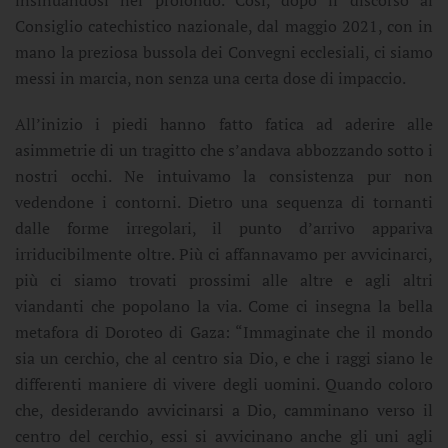
insinuandosi nel profondo. Così, dopo il discorso al
Consiglio catechistico nazionale, dal maggio 2021, con in
mano la preziosa bussola dei Convegni ecclesiali, ci siamo
messi in marcia, non senza una certa dose di impaccio.
All’inizio i piedi hanno fatto fatica ad aderire alle
asimmetrie di un tragitto che s’andava abbozzando sotto i
nostri occhi. Ne intuivamo la consistenza pur non
vedendone i contorni. Dietro una sequenza di tornanti
dalle forme irregolari, il punto d’arrivo appariva
irriducibilmente oltre. Più ci affannavamo per avvicinarci,
più ci siamo trovati prossimi alle altre e agli altri
viandanti che popolano la via. Come ci insegna la bella
metafora di Doroteo di Gaza: “Immaginate che il mondo
sia un cerchio, che al centro sia Dio, e che i raggi siano le
differenti maniere di vivere degli uomini. Quando coloro
che, desiderando avvicinarsi a Dio, camminano verso il
centro del cerchio, essi si avvicinano anche gli uni agli