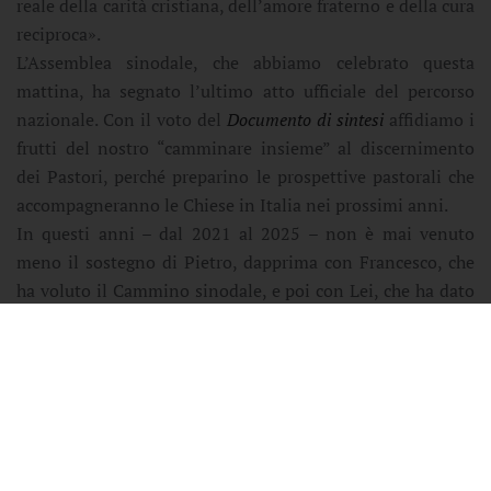
reale della carità cristiana, dell’amore fraterno e della cura
reciproca».
L’Assemblea sinodale, che abbiamo celebrato questa
mattina, ha segnato l’ultimo atto ufficiale del percorso
nazionale. Con il voto del
Documento di sintesi
affidiamo i
frutti del nostro “camminare insieme” al discernimento
dei Pastori, perché preparino le prospettive pastorali che
accompagneranno le Chiese in Italia nei prossimi anni.
In questi anni – dal 2021 al 2025 – non è mai venuto
meno il sostegno di Pietro, dapprima con Francesco, che
ha voluto il Cammino sinodale, e poi con Lei, che ha dato
un’indicazione preziosa nell’incontro con l’Episcopato
italiano lo scorso 17 giugno: «Andate avanti nell’unità –
ha detto in quell’occasione –, specialmente pensando al
Cammino sinodale. […] Restate uniti e non difendetevi
dalle provocazioni dello Spirito. La sinodalità diventi
mentalità, nel cuore, nei processi decisionali e nei modi di
agire». Assumiamo questo auspicio come impegno