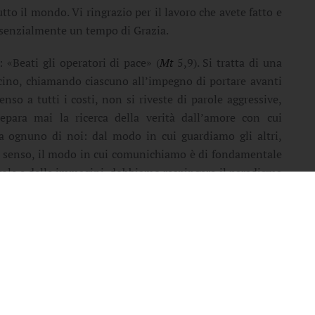
utto il mondo. Vi ringrazio per il lavoro che avete fatto e
essenzialmente un tempo di Grazia.
«Beati gli operatori di pace» (
Mt
5,9). Si tratta di una
vicino, chiamando ciascuno all’impegno di portare avanti
so a tutti i costi, non si riveste di parole aggressive,
para mai la ricerca della verità dall’amore con cui
 ognuno di noi: dal modo in cui guardiamo gli altri,
esto senso, il modo in cui comunichiamo è di fondamentale
role e delle immagini, dobbiamo respingere il paradigma
ella Chiesa ai giornalisti incarcerati per aver cercato di
dere la liberazione di questi giornalisti incarcerati. La
o che raccontano la guerra anche a costo della vita – il
diritto dei popoli a essere informati, perché solo i popoli
i questi giornalisti imprigionati interpella la coscienza
chiamando tutti noi a custodire il bene prezioso della