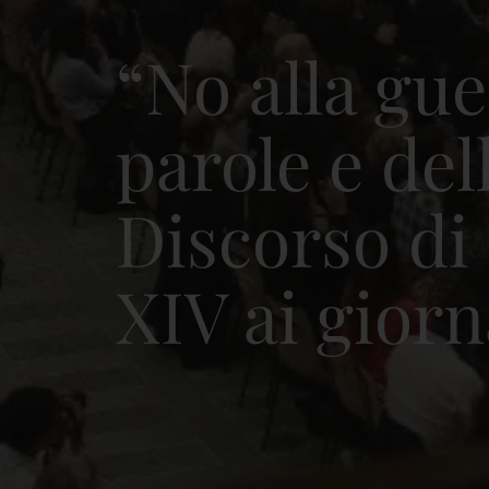
“No alla gue
parole e del
Discorso di
XIV ai giorn