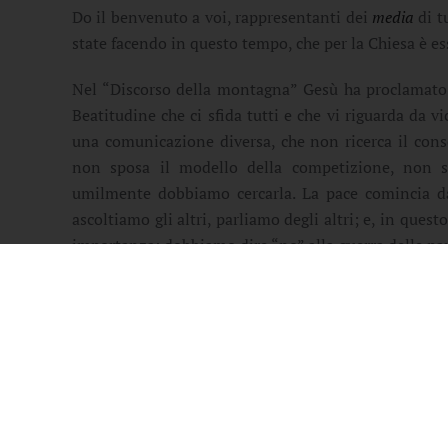
Do il benvenuto a voi, rappresentanti dei
media
di t
state facendo in questo tempo, che per la Chiesa è 
Nel “Discorso della montagna” Gesù ha proclamato: 
Beatitudine che ci sfida tutti e che vi riguarda da 
una comunicazione diversa, che non ricerca il consen
non sposa il modello della competizione, non se
umilmente dobbiamo cercarla. La pace comincia da
ascoltiamo gli altri, parliamo degli altri; e, in qu
importanza: dobbiamo dire “no” alla guerra delle pa
della guerra.
Permettetemi allora di ribadire oggi la solidarietà d
raccontare la verità, e con queste parole anche chie
Chiesa riconosce in questi testimoni – penso a color
coraggio di chi difende la dignità, la giustizia e il 
informati possono fare scelte libere. La sofferenza d
delle Nazioni e della comunità internazionale, ri