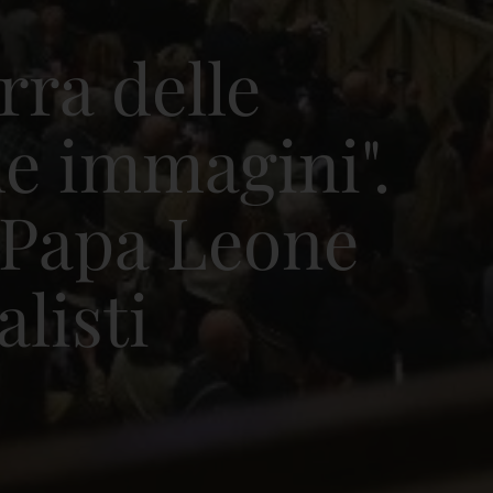
rra delle
le immagini".
 Papa Leone
alisti