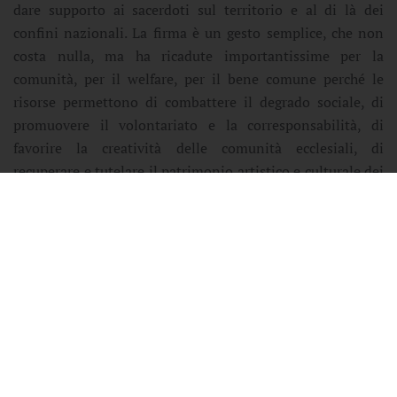
dare supporto ai sacerdoti sul territorio e al di là dei
confini nazionali. La firma è un gesto semplice, che non
costa nulla, ma ha ricadute importantissime per la
comunità, per il welfare, per il bene comune perché le
risorse permettono di combattere il degrado sociale, di
promuovere il volontariato e la corresponsabilità, di
favorire la creatività delle comunità ecclesiali, di
recuperare e tutelare il patrimonio artistico e culturale dei
nostri territori. In sintesi, di salvare vite umane e di
prendersi cura dell’uomo, in ogni contesto, a qualunque
latitudine.
L’8xmille ormai in vigore dal 1990, ha cambiato,
secondo Lei, il volto della Chiesa in Italia e nei Paesi in
via di sviluppo?
Basta scorrere i dati del Rendiconto, che ogni anno viene
pubblicato, per comprendere quanta speranza, quanto