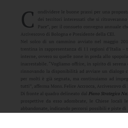
C
ondividere le buone prassi per una proposta 
dei territori interessati che si ritroverann
Pace”, per il consueto convegno annuale che
Arcivescovo di Bologna e Presidente della CEI.
Nel solco di un cammino avviato nel maggio 2019 
trentina in rappresentanza di 11 regioni d’Italia – 
interne, ovvero su quelle zone in preda allo spopol
inarrestabile. “Vogliamo offrire, in spirito di serena
rinnovando la disponibilità ad avviare un dialogo 
per molti è già segnata, ma continuiamo ad impegna
tutti”, afferma Mons. Felice Accrocca, Arcivescovo di 
Di fronte al quadro delineato dal
Piano Strategico Naz
prospettive da esso adombrate, le Chiese locali 
abbandonate, indicando percorsi possibili e piste di
giorni, verrà diffuso un documento, una
Lettera aper
Vescovi, che verrà consegnata all’Intergruppo Parlam