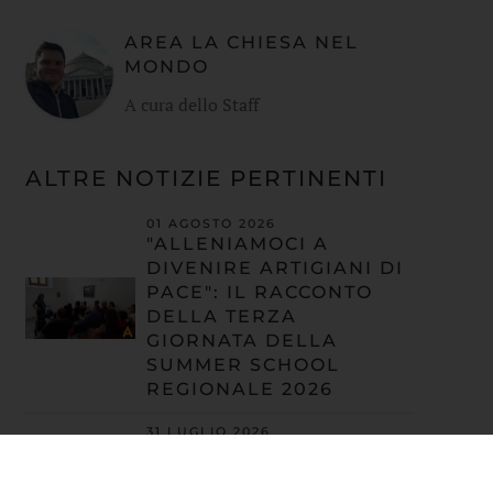
AREA LA CHIESA NEL
MONDO
A cura dello Staff
ALTRE NOTIZIE PERTINENTI
01 AGOSTO 2026
"ALLENIAMOCI A
DIVENIRE ARTIGIANI DI
PACE": IL RACCONTO
DELLA TERZA
GIORNATA DELLA
SUMMER SCHOOL
REGIONALE 2026
31 LUGLIO 2026
"ALLENIAMOCI A
DIVENIRE ARTIGIANI DI