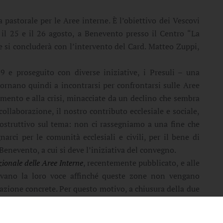
pastorale per le Aree interne. È l’obiettivo dei Vescovi
o il 25 e il 26 agosto, a Benevento presso il Centro “La
 si concluderà con l’intervento del Card. Matteo Zuppi,
e proseguito con diverse iniziative, i Presuli – una
tornano quindi a incontrarsi per confrontarsi sulle Aree
amento e alla crisi, minacciate da un declino che sembra
 collaborazione, il nostro contributo ecclesiale e sociale,
costruttivo sul tema: non ci rassegniamo a una fine che
rci per le comunità ecclesiali e civili, per il bene di
Benevento, a cui si deve l’iniziativa del convegno.
ionale delle Aree Interne
, recentemente pubblicato, e alle
levano la loro voce affinché queste zone non vengano
 azione concrete. Per questo motivo, a chiusura della due
ta al Governo e al Parlamento
, già sottoscritta da oltre 80
entare “Sviluppo Sud, Isole e Aree Fragili”.