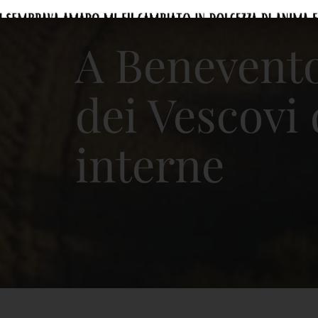
A Benevento
dei Vescovi 
interne