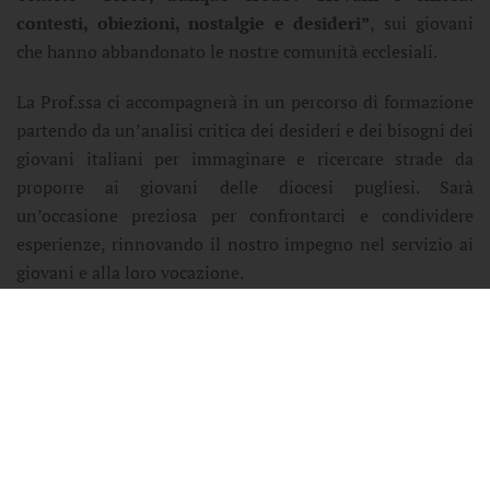
contesti, obiezioni, nostalgie e desideri”
, sui giovani
che hanno abbandonato le nostre comunità ecclesiali.
La Prof.ssa ci accompagnerà in un percorso di formazione
partendo da un’analisi critica dei desideri e dei bisogni dei
giovani italiani per immaginare e ricercare strade da
proporre ai giovani delle diocesi pugliesi. Sarà
un’occasione preziosa per confrontarci e condividere
esperienze, rinnovando il nostro impegno nel servizio ai
giovani e alla loro vocazione.