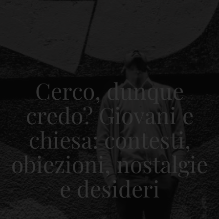
Cerco, dunque
credo? Giovani e
chiesa: contesti,
obiezioni, nostalgie
e desideri