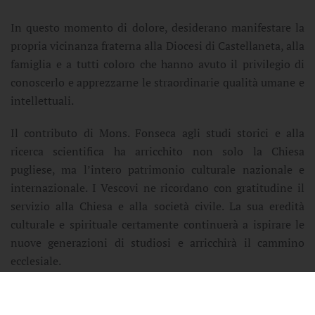
In questo momento di dolore, desiderano manifestare la
propria vicinanza fraterna alla Diocesi di Castellaneta, alla
famiglia e a tutti coloro che hanno avuto il privilegio di
conoscerlo e apprezzarne le straordinarie qualità umane e
intellettuali.
Il contributo di Mons. Fonseca agli studi storici e alla
ricerca scientifica ha arricchito non solo la Chiesa
pugliese, ma l’intero patrimonio culturale nazionale e
internazionale. I Vescovi ne ricordano con gratitudine il
servizio alla Chiesa e alla società civile. La sua eredità
culturale e spirituale certamente continuerà a ispirare le
nuove generazioni di studiosi e arricchirà il cammino
ecclesiale.