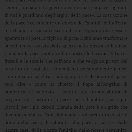
sereno, preparare la guerra o confermare la pace: ognuno
di noi è guardiano degli argini della pace». La costruzione
della pace è certamente un dovere dei “grandi” della Terra,
ma chiama in causa ciascuno di noi. Ognuno deve essere
operatore di pace, artigiano di pace. Dobbiamo trasformare
la sofferenza causata dalla guerra nella nostra sofferenza.
Chiedere la pace vuol dire fare nostre le lacrime di tutti i
fratelli e le sorelle che soffrono e che vengono privati del
loro futuro; vuol dire coinvolgersi personalmente perché
solo da cuori pacificati può sgorgare il desiderio di pace;
vuol dire – come ha chiesto il Papa all’Angelus di
domenica 21 gennaio – sentire «la responsabilità di
pregare e di costruire la pace» per i bambini, per i più
piccoli, per i più deboli. L’ansia della pace è un grido che
diventa preghiera. Non dobbiamo stancarci di invocare il
dono della pace, di educarci alla pace, a partire dalle
nostre case, dalle nostre famiglie, dalle nostre comunità.