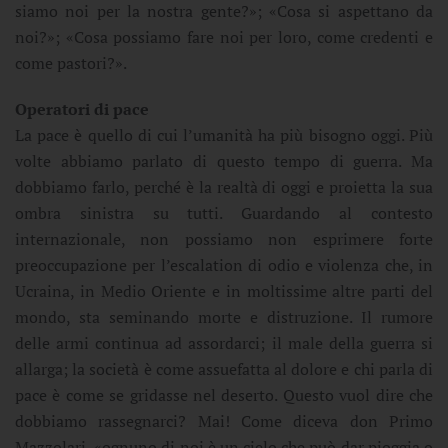
siamo noi per la nostra gente?»; «Cosa si aspettano da
noi?»; «Cosa possiamo fare noi per loro, come credenti e
come pastori?».
Operatori di pace
La pace è quello di cui l’umanità ha più bisogno oggi. Più
volte abbiamo parlato di questo tempo di guerra. Ma
dobbiamo farlo, perché è la realtà di oggi e proietta la sua
ombra sinistra su tutti. Guardando al contesto
internazionale, non possiamo non esprimere forte
preoccupazione per l’escalation di odio e violenza che, in
Ucraina, in Medio Oriente e in moltissime altre parti del
mondo, sta seminando morte e distruzione. Il rumore
delle armi continua ad assordarci; il male della guerra si
allarga; la società è come assuefatta al dolore e chi parla di
pace è come se gridasse nel deserto. Questo vuol dire che
dobbiamo rassegnarci? Mai! Come diceva don Primo
Mazzolari, «ognuno di noi è un cielo che può dar pioggia o