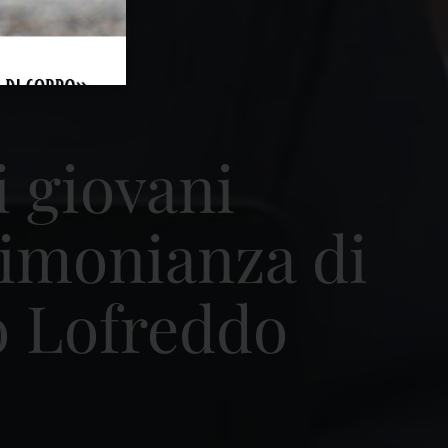
i giovani
stimonianza di
o Lofreddo