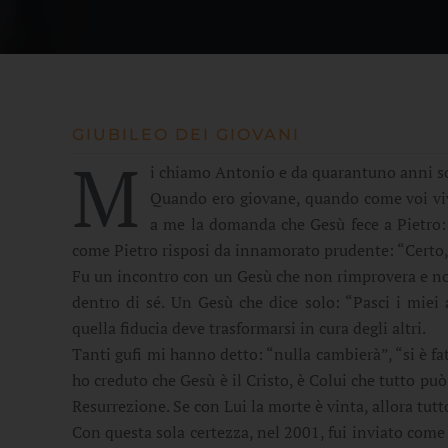
GIUBILEO DEI GIOVANI
M
i chiamo Antonio e da quarantuno anni so
Quando ero giovane, quando come voi viv
a me la domanda che Gesù fece a Pietro: 
come Pietro risposi da innamorato prudente: “Certo, S
Fu un incontro con un Gesù che non rimprovera e no
dentro di sé. Un Gesù che dice solo: “Pasci i miei a
quella fiducia deve trasformarsi in cura degli altri.
Tanti gufi mi hanno detto: “nulla cambierà”, “si è fat
ho creduto che Gesù è il Cristo, è Colui che tutto pu
Resurrezione. Se con Lui la morte è vinta, allora tut
Con questa sola certezza, nel 2001, fui inviato com