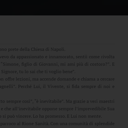
no prete della Chiesa di Napoli.
evo da appassionato e innamorato, sentii come rivolta
“Simone, figlio di Giovanni, mi ami più di costoro?”. E
ignore, tu lo sai che ti voglio bene”.
n offre lezioni, ma accende domande e chiama a cercare
gnelli”. Perché Lui, il Vivente, si fida sempre di noi e
to sempre così”, “è inevitabile”. Ma grazie a veri maestri
ò e che all’inevitabile oppone sempre l’imprevedibile Sua
to si può vincere. Lo ha promesso. E Lui non mente.
e parroco al Rione Sanità. Con una comunità di splendide