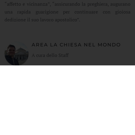
“affetto e vicinanza”, “assicurando la preghiera, augurano
una rapida guarigione per continuare con gioiosa
dedizione il suo lavoro apostolico”.
AREA LA CHIESA NEL MONDO
A cura dello Staff
ALTRE NOTIZIE PERTINENTI
01 AGOSTO 2026
"ALLENIAMOCI A DIVENIRE
ARTIGIANI DI PACE": IL
RACCONTO DELLA TERZA
GIORNATA DELLA SUMMER
SCHOOL REGIONALE 2026