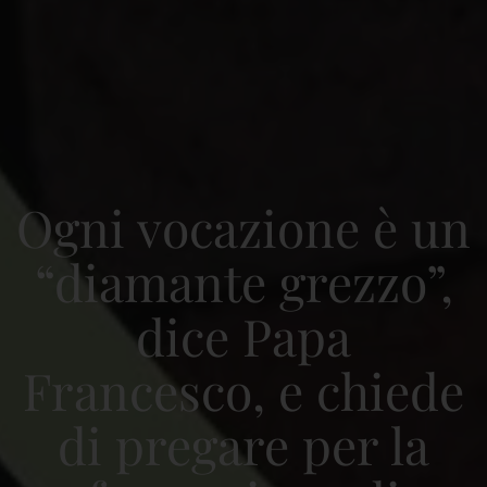
Ogni vocazione è un
“diamante grezzo”,
dice Papa
Francesco, e chiede
di pregare per la