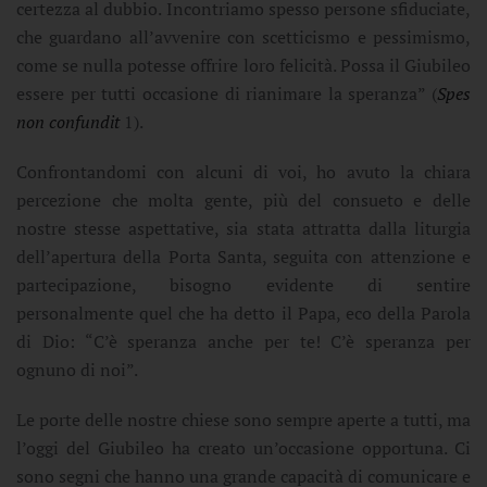
certezza al dubbio. Incontriamo spesso persone sfiduciate,
che guardano all’avvenire con scetticismo e pessimismo,
come se nulla potesse offrire loro felicità. Possa il Giubileo
essere per tutti occasione di rianimare la speranza” (
Spes
non confundit
1).
Confrontandomi con alcuni di voi, ho avuto la chiara
percezione che molta gente, più del consueto e delle
nostre stesse aspettative, sia stata attratta dalla liturgia
dell’apertura della Porta Santa, seguita con attenzione e
partecipazione, bisogno evidente di sentire
personalmente quel che ha detto il Papa, eco della Parola
di Dio: “C’è speranza anche per te! C’è speranza per
ognuno di noi”.
Le porte delle nostre chiese sono sempre aperte a tutti, ma
l’oggi del Giubileo ha creato un’occasione opportuna. Ci
sono segni che hanno una grande capacità di comunicare e