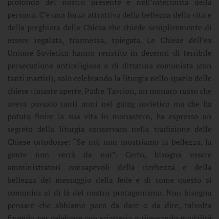
profondo del nostro presente e nell’interiorità della
persona. C’è una forza attrattiva della bellezza della vita e
della preghiera della Chiesa che chiede semplicemente di
essere regalata, trasmessa, spiegata. Le Chiese dell’ex
Unione Sovietica hanno resistito in decenni di terribile
persecuzione antireligiosa e di dittatura comunista (con
tanti martiri), solo celebrando la liturgia nello spazio delle
chiese rimaste aperte. Padre Tavrion, un monaco russo che
aveva passato tanti anni nel gulag sovietico ma che ha
potuto finire la sua vita in monastero, ha espresso un
segreto della liturgia conservato nella tradizione delle
Chiese ortodosse: “Se noi non mostriamo la bellezza, la
gente non verrà da noi”. Certo, bisogna essere
amministratori consapevoli della ricchezza e della
bellezza del messaggio della fede e di come questo si
comunica al di là del nostro protagonismo. Non bisogna
pensare che abbiamo poco da dare o da dire, talvolta
finendo per celebrare con sciatteria o ricercando modalità