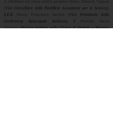
A riflettere sul tema scelto saranno Mons. Dario E. Viganò
(
Vice Cancelliere delle Pontificie Accademie per le Scienze
),
S.E.R.
Mons. Francesco Savino (
Vice Presidente della
Conferenza Episcopale Italiana
), il
Pastore Dario
Monaco (
Pastore battista nella Chiesa di Mottola e Martina
Franca
), l’
On. Michele Emiliano (
Presidente della Regione
Puglia
) e l’
On. Vito De Palma (
Deputato – Componente VI
Commissione perm. Finanze
).
L’incontro, organizzato dalla parrocchia con la media-
partnership del quotidiano Avvenire e in collaborazione
con l’Ufficio diocesano per le Comunicazioni sociali ed il
periodico diocesano Adesso, rappresenta un’occasione per
proseguire il cammino avviato dalla Diocesi riflettendo
sulla proposta dell’
Instrumentum laboris
per la XVI
Assemblea Generale Ordinaria del Sinodo dei Vescovi.
Nella sezione dedicata alla “comunione che si irradia”,
infatti, si mette in evidenza come sia importante “in