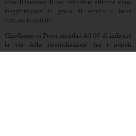
consolidamento di tali istituzioni affinché siano
maggiormente in grado di servire il bene
comune mondiale.
Chiediamo ai Paesi membri del G7 di indicare
la via della riconciliazione tra i popoli
attraverso il dialogo, i negoziati e il mutuo
rispetto
. I conflitti che oggi colpiscono
l’Ucraina, la Terra Santa, il Sudan, il Sud Sudan,
l’est della Repubblica Democratica del Congo, il
Sahel e tante altre regioni del mondo ricordano
l’urgenza di rinnovare l’impegno a favore della
pace.
Ribadiamo inoltre quanto siano importanti il
rispetto del diritto internazionale umanitario, la