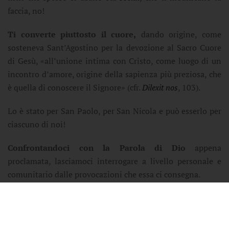
faccia, no!
Ti converte piuttosto il cuore,
dando origine, come
sosteneva Sant’Agostino per la devozione al Sacro Cuore
di Gesù, «all’unione intima con Cristo, come luogo di un
incontro d’amore, origine della sapienza più preziosa, che
è quella di conoscere il Signore» (cfr.
Dilexit nos
, 103).
Lo è stato per San Paolo, per San Nicola e può esserlo per
ciascuno di noi!
Confrontandoci con la Parola di Dio
appena
proclamata, lasciamoci interrogare a livello personale e
comunitario dalle provocazioni che essa ci consegna.
Il Profeta Ezechiele, un uomo dotato di una profonda
immaginazione e soprattutto di tanta speranza,
viveva in
un tempo molto buio.
Un tempo che, per dirla alla