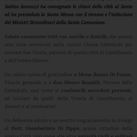
Sabino Iannuzzi ha consegnato le chiavi della città al Santo
ed ha presieduto la Santa Messa con il rinnovo e l’istituzione
dei Ministri Straordinari della Santa Comunione.
Saluto caramente tutti voi, sorelle e fratelli,
che questa
sera siete convenuti nella nostra Chiesa Cattedrale per
onorare San Nicola, patrono di questa città di Castellaneta
e dell’intera Diocesi.
Un saluto colmo di gratitudine
a Mons. Renzo Di Fonzo
,
Vicario generale, e a
don Mauro Ranaldi
, Parroco della
Cattedrale, così come ai
confratelli sacerdoti presenti
,
ad iniziare da quelli della Vicarìa di Castellaneta, ai
diaconi e ai seminaristi.
Un deferente saluto e un sentito ringraziamento lo rivolgo
al
Dott. Giambattista Di Pippa
, primo cittadino della
nostra Città, così come alle altre
autorità civili e militari