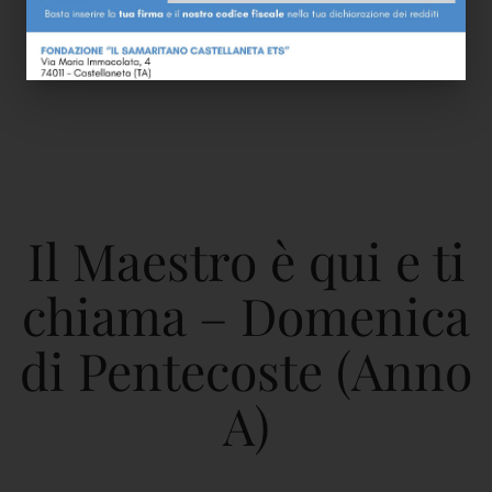
Il Maestro è qui e ti
chiama – Domenica
di Pentecoste (Anno
A)