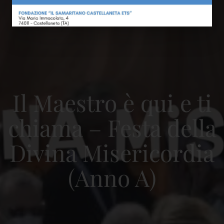
Il Maestro è qui e ti
chiama – Festa della
Divina Misericordia
(Anno A)