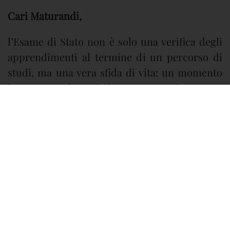
Cari Maturandi,
l’Esame di Stato non è solo una verifica degli
apprendimenti al termine di un percorso di
studi, ma una vera sfida di vita: un momento
importante in cui incontrare, misurare e
conoscere meglio se stessi, per rafforzare la
forza interiore, alimentare la volontà e
avviarsi con entusiasmo verso il successo,
inteso come piena realizzazione di sé.
Quello che tra pochi giorni vi attende è senza
dubbio un passaggio che segna la fine di
molto, ma anche l’inizio di molto altro: un
nuovo cammino, carico di ideali e possibilità.