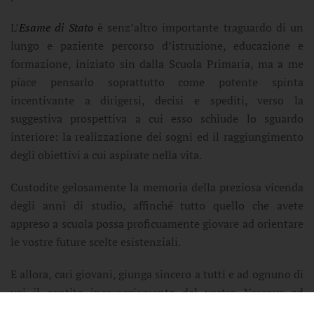
L’
Esame di Stato
è senz’altro importante traguardo di un
lungo e paziente percorso d’istruzione, educazione e
formazione, iniziato sin dalla Scuola Primaria, ma a me
piace pensarlo soprattutto come potente spinta
incentivante a dirigersi, decisi e spediti, verso la
suggestiva prospettiva a cui esso schiude lo sguardo
interiore: la realizzazione dei sogni ed il raggiungimento
degli obiettivi a cui aspirate nella vita.
Custodite gelosamente la memoria della preziosa vicenda
degli anni di studio, affinché tutto quello che avete
appreso a scuola possa proficuamente giovare ad orientare
le vostre future scelte esistenziali.
E allora, cari giovani, giunga sincero a tutti e ad ognuno di
voi il sentito incoraggiamento del vostro Vescovo ad
affrontare con serenità questo prezioso momento, da