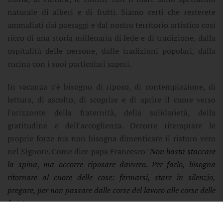
naturale di alberi e di frutti. Siamo certi che resterete
ammaliati dai paesaggi e dal nostro territorio artistico cosi
ricco di una storia millenaria di fede e di tradizione, dalla
ospitalità delle persone, dalle tradizioni popolari, dalla
cucina con i suoi particolari sapori.
In vacanza c'è bisogno di riposo, di contemplazione, di
lettura, di ascolto, di scoprire e di aprire il cuore verso
l'orizzonte della fraternità, della solidarietà, della
gratitudine e dell'accoglienza. Occorre ritemprare le
proprie forze ma non bisogna dimenticare il ristoro vero
nel Signore. Come dice papa Francesco "
Non basta staccare
la spina, ma occorre riposare davvero. Per farlo, bisogna
ritornare al cuore delle cose: fermarsi, stare in silenzio,
pregare, per non passare dalle corse del lavoro alle corse delle
ferie
".