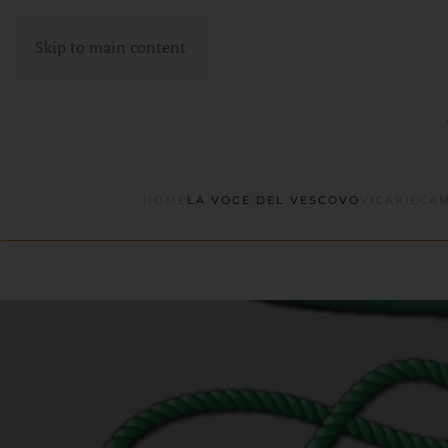
Skip to main content
HOME
LA VOCE DEL VESCOVO
VICARÌE
CAM