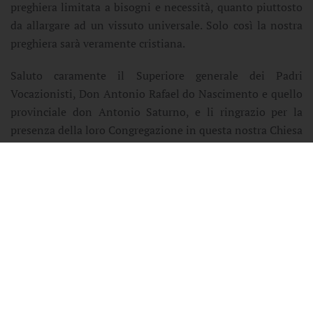
preghiera limitata a bisogni e necessità, quanto piuttosto
da allargare ad un vissuto universale. Solo così la nostra
preghiera sarà veramente cristiana.
Saluto caramente il Superiore generale dei Padri
Vocazionisti, Don Antonio Rafael do Nascimento e quello
provinciale don Antonio Saturno, e li ringrazio per la
presenza della loro Congregazione in questa nostra Chiesa
particolare, così come i sacerdoti e i religiosi che oggi sono
giunti da altri luoghi; il presbiterio della Diocesi ad
iniziare dal Vicario generale, l’Ambasciatore del Camerun
presso la Santa Sede, S. Ecc. Mathieu Owana, il Sindaco di
Laterza Franco Frigiola, il Sindaco di Mola di Bari
Giuseppe Colonna, il comandante della Stazione dei
Carabinieri di Laterza Michele Ambrosiano, la mamma di
don Simplice (giunta sempre dal Camerun), l’intera
comunità laertina e tutti voi che oggi siete qui a fargli
festa e quanti ci seguono attraverso i mezzi di