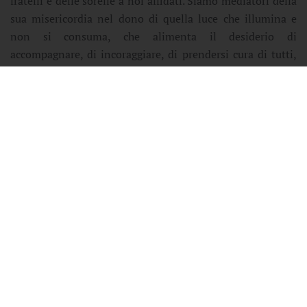
fratelli e delle sorelle a noi affidati. Siamo mediatori della
sua misericordia nel dono di quella luce che illumina e
non si consuma, che alimenta il desiderio di
accompagnare, di incoraggiare, di prendersi cura di tutti,
nessuno escluso, a partire dagli ultimi e da quanti si
sentono lontani o presumono – erroneamente - di essere
stati abbandonati da Dio.
Per tutto questo, cari confratelli presbiteri, in semplicità e
con l’immediatezza dei nostri rapporti fraterni, intrisi di
tanta bella umanità, desidero ringraziarvi per quello che
fate per la nostra gente e per questa Chiesa di
Castellaneta, ben consapevole e soprattutto fiducioso
della presenza “misteriosa” del Signore che continua ad
agire, come ci ha ricordato il Salmista, cantando per
sempre il Suo amore:
«Ho trovato Davide, mio servo