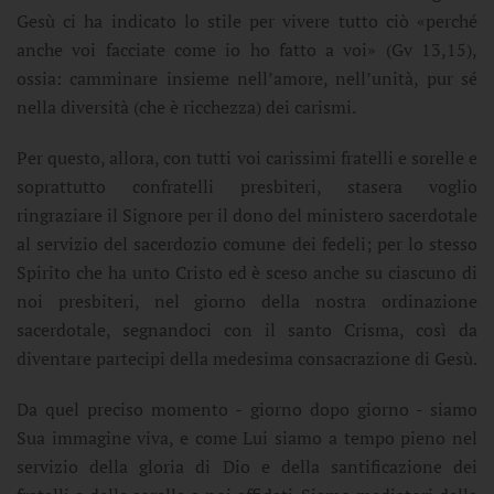
Gesù ci ha indicato lo stile per vivere tutto ciò «perché
anche voi facciate come io ho fatto a voi» (Gv 13,15),
ossia: camminare insieme nell’amore, nell’unità, pur sé
nella diversità (che è ricchezza) dei carismi.
Per questo, allora, con tutti voi carissimi fratelli e sorelle e
soprattutto confratelli presbiteri, stasera voglio
ringraziare il Signore per il dono del ministero sacerdotale
al servizio del sacerdozio comune dei fedeli; per lo stesso
Spirito che ha unto Cristo ed è sceso anche su ciascuno di
noi presbiteri, nel giorno della nostra ordinazione
sacerdotale, segnandoci con il santo Crisma, così da
diventare partecipi della medesima consacrazione di Gesù.
Da quel preciso momento - giorno dopo giorno - siamo
Sua immagine viva, e come Lui siamo a tempo pieno nel
servizio della gloria di Dio e della santificazione dei