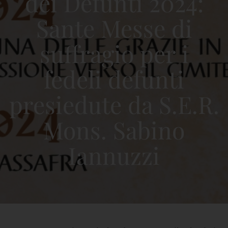
dei Defunti 2024:
Sante Messe di
suffragio per i
fedeli defunti
presiedute da S.E.R.
Mons. Sabino
Iannuzzi