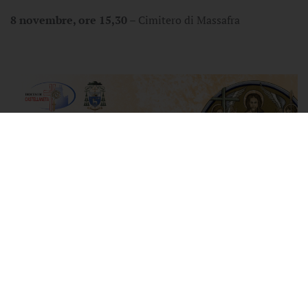
8 novembre, ore 15,30
– Cimitero di Massafra