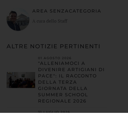
AREA SENZACATEGORIA
A cura dello Staff
ALTRE NOTIZIE PERTINENTI
01 AGOSTO 2026
"ALLENIAMOCI A
DIVENIRE ARTIGIANI DI
PACE": IL RACCONTO
DELLA TERZA
GIORNATA DELLA
SUMMER SCHOOL
REGIONALE 2026
31 LUGLIO 2026
"ALLENIAMOCI A
DIVENIRE ARTIGIANI DI