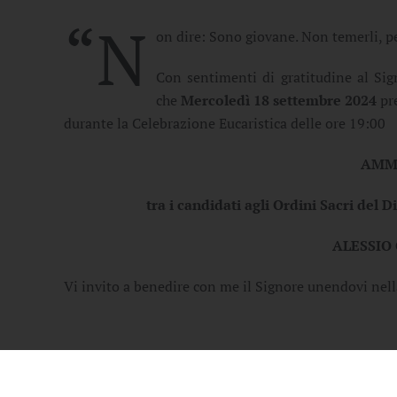
“N
on dire: Sono giovane. Non temerli, pe
Con sentimenti di gratitudine al Sig
che
Mercoledì 18 settembre 2024
pr
durante la Celebrazione Eucaristica delle ore 19:00
AMM
tra i candidati agli Ordini Sacri del 
ALESSIO
Vi invito a benedire con me il Signore unendovi nell
+ Sabino Iannuzzi