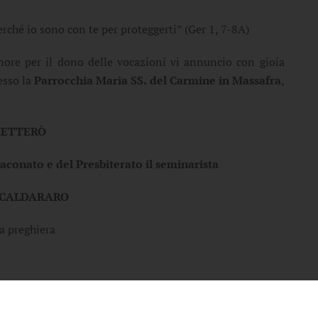
rché io sono con te per proteggerti” (Ger 1, 7-8A)
nore per il dono delle vocazioni vi annuncio con gioia
esso la
Parrocchia Maria SS. del Carmine in Massafra
,
ETTERÒ
Diaconato e del Presbiterato il seminarista
 CALDARARO
a preghiera