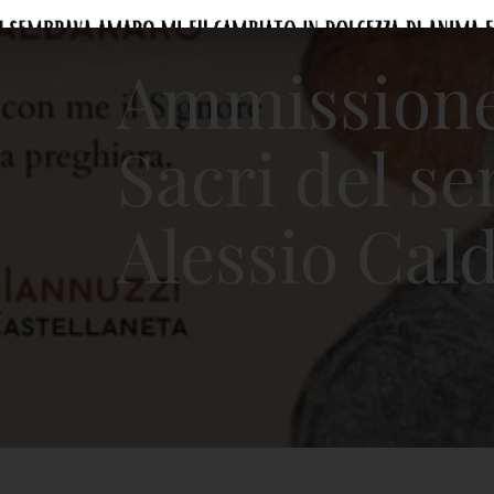
Ammissione 
Sacri del s
Alessio Cal