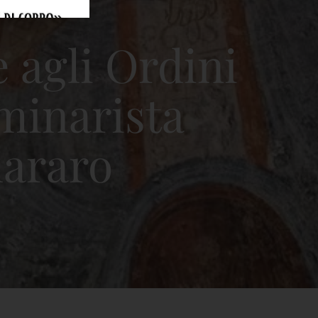
agli Ordini
eminarista
dararo