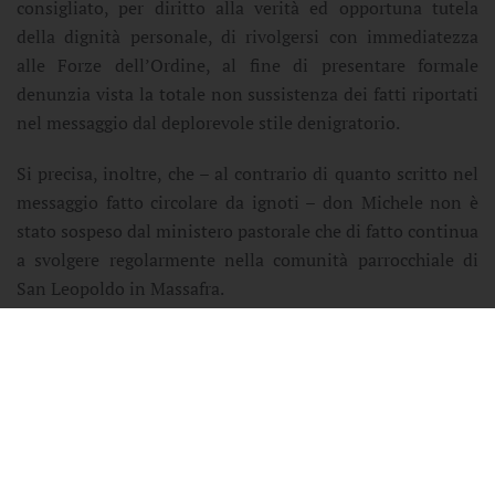
consigliato, per diritto alla verità ed opportuna tutela
della dignità personale, di rivolgersi con immediatezza
alle Forze dell’Ordine, al fine di presentare formale
denunzia vista la totale non sussistenza dei fatti riportati
nel messaggio dal deplorevole stile denigratorio.
Si precisa, inoltre, che – al contrario di quanto scritto nel
messaggio fatto circolare da ignoti – don Michele non è
stato sospeso dal ministero pastorale che di fatto continua
a svolgere regolarmente nella comunità parrocchiale di
San Leopoldo in Massafra.
Mons. Iannuzzi deplora con forza l’uso distorto dei mezzi
di comunicazione quando questi veicolano notizie false
che ledono la reputazione delle persone, causando
ingiustificato allarme e danno morale a tutti.
Invita pertanto ad un uso responsabile e rispettoso degli