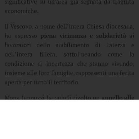
significative su un’area già segnata da fragilità
economiche.
Il Vescovo, a nome dell’intera Chiesa diocesana,
ha espresso
piena vicinanza e solidarietà
ai
lavoratori dello stabilimento di Laterza e
dell’intera filiera, sottolineando come la
condizione di incertezza che stanno vivendo,
insieme alle loro famiglie, rappresenti una ferita
aperta per tutto il territorio.
Mons. Iannuzzi ha quindi rivolto un
appello alle
Istituzioni locali, regionali e nazionali
,
affinché si attivino con urgenza per scongiurare
scelte che possano compromettere il futuro
dell’industria del mobile “Made in Italy”,