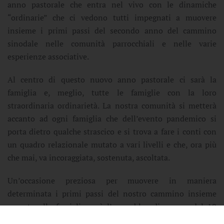
anno pastorale che entra nel vivo con le dinamiche
“ordinarie” che ci vedono tutti impegnati a muovere
insieme i primi passi del secondo anno del cammino
sinodale nelle comunità parrocchiali e nelle varie
esperienze associative.
Al centro di questo nuovo anno pastorale ci sarà la
famiglia e, meglio, tutte le famiglie con la loro
straordinaria ordinarietà. La nostra comunità si metterà
accanto ad ogni famiglia che dell’evento pandemico si
porta dietro qualche strascico e si trova a fare i conti con
un quadro relazionale mutato a vari livelli e che, ora più
che mai, va incoraggiata, sostenuta, ascoltata.
Un’occasione preziosa per muovere in maniera
determinata i primi passi del nostro cammino insieme
accanto alla famiglia sarà l’assemblea diocesana del 19
ottobre.