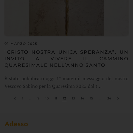
01 MARZO 2025
“CRISTO NOSTRA UNICA SPERANZA”. UN
INVITO A VIVERE IL CAMMINO
QUARESIMALE NELL’ANNO SANTO
È stato pubblicato oggi 1° marzo il messaggio del nostro
Vescovo Sabino per la Quaresima 2025 dal t…
1
…
9
10
11
12
13
14
15
…
34