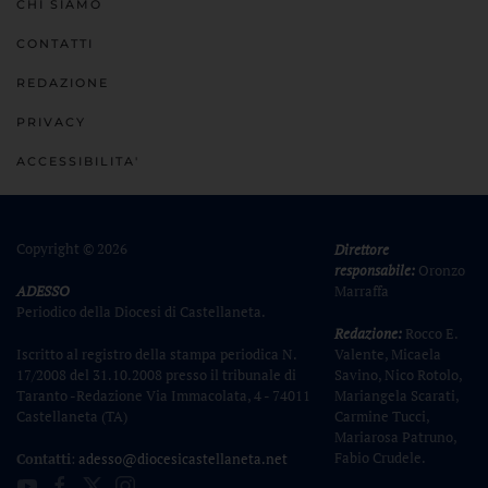
CHI SIAMO
CONTATTI
REDAZIONE
PRIVACY
ACCESSIBILITA'
Copyright ©
2026
Direttore
responsabile:
Oronzo
ADESSO
Marraffa
Periodico della Diocesi di Castellaneta.
Redazione:
Rocco E.
Iscritto al registro della stampa periodica N.
Valente, Micaela
17/2008 del 31.10.2008 presso il tribunale di
Savino, Nico Rotolo,
Taranto -Redazione Via Immacolata, 4 - 74011
Mariangela Scarati,
Castellaneta (TA)
Carmine Tucci,
Mariarosa Patruno,
Fabio Crudele.
Contatti
:
adesso@diocesicastellaneta.net