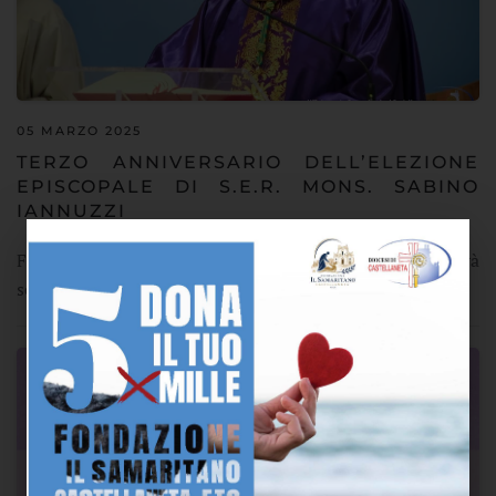
05 MARZO 2025
TERZO ANNIVERSARIO DELL’ELEZIONE
EPISCOPALE DI S.E.R. MONS. SABINO
IANNUZZI
Farò sorgere al mio servizio un sacerdote fedele, che agirà
secondo i desideri del mio cuore. Io gl…