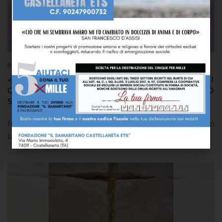
04 MARZO 2025
«SOLO CHI AMA SPERA». CATECHESI
QUARESIMALI DEL VESCOVO SABINO
SULLE OPERE DI MISERICORDIA
In occasione della Quaresima 2025, Mons. Sabino
Iannuzzi terrà nelle Vicarìe una catechesi sulle op…