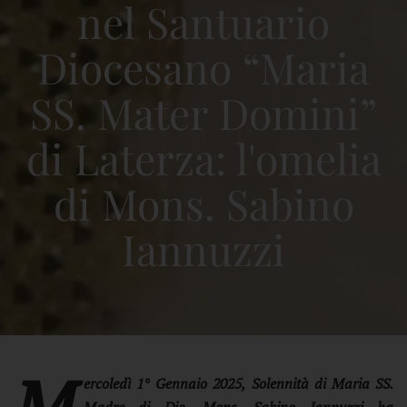
nel Santuario
Diocesano “Maria
SS. Mater Domini”
di Laterza: l'omelia
di Mons. Sabino
Iannuzzi
M
ercoledì 1° Gennaio 2025, Solennità di Maria SS.
Madre di Dio, Mons. Sabino Iannuzzi ha