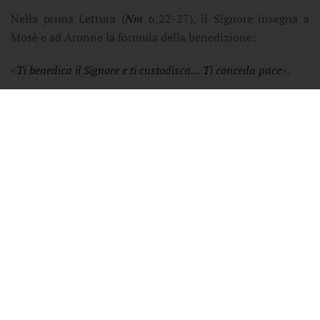
Nella prima Lettura (
Nm
6,22-27), il Signore insegna a
Mosè e ad Aronne la formula della benedizione:
«
Ti benedica il Signore e ti custodisca… Ti conceda pace
».
È un augurio concreto, che non rimane solo a livello di
parole, ma diventa impegno: noi siamo chiamati a
benedirci gli uni gli altri, a custodire con amore reciproco
la vita dei fratelli, a portare luce e pace nei nostri ambienti
quotidiani. Benedire è l’invito ad invocare una forza che
accresca la vita e la faccia risorgere; nel senso di alzarsi,
cercare, trovare e riconoscere il bene che c’è in ogni
fratello e sorella, per una vita felice, per una vita di pace.
La benedizione non è salute, denaro, fortuna, prestigio,
come erroneamente si potrebbe credere, ma è piuttosto il
dono della Luce di Dio che ci benedice ponendoci accanto
persone dal volto e dal cuore luminoso.