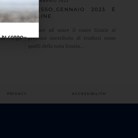
01 FEBBRAIO 2023
MARZO
ADESSO_GENNAIO 2023 È
ONLINE
i è soliti
Tornare ad usare il cuore Grazie al
ia … è già
prezioso contributo di studiosi come
quelli della nota Scuola…
PRIVACY
ACCESSIBILITA'