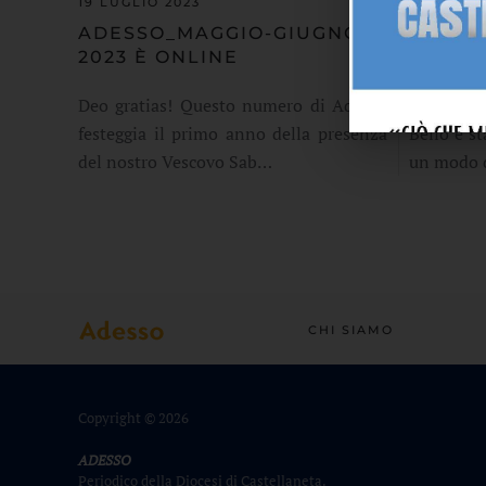
19 LUGLIO 2023
13 MAGGI
ADESSO_MAGGIO-GIUGNO
ADES
2023 È ONLINE
ONLIN
Deo gratias! Questo numero di Adesso
Con gli 
festeggia il primo anno della presenza
Bello è s
del nostro Vescovo Sab…
un modo 
CHI SIAMO
Copyright ©
2026
ADESSO
Periodico della Diocesi di Castellaneta.