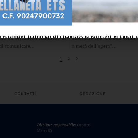
O 2023
03 APRILE 2023
SO_APRILE 2023 È
ADESSO_FEBBRAIO-
E
2023 È ONLINE
occhi dei poveri Don Tonino
Con Cristo verso la Pasqua S
tato un testimone luminoso di
affermare che “chi ben cominc
di comunicare…
a metà dell’opera”…
1
2
CONTATTI
REDAZIONE
Direttore responsabile:
Oronzo
Marraffa