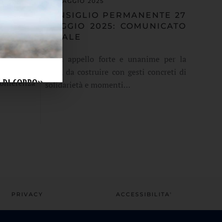
27 MAGGIO 2025
CEP:
CONSIGLIO PERMANENTE 27
IA DEI
MAGGIO 2025: COMUNICATO
IESI
FINALE
SANO
È un appello forte e unanime per la
onversano
pace, da costruire con gesti concreti di
Conferenza
solidarietà e momenti…
PRIVACY
ACCESSIBILITA'