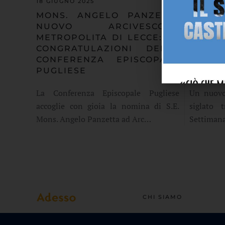
18 GIUGNO 2025
13 GIUGN
MONS. ANGELO PANZETTA
FISC
NUOVO ARCIVESCOVO
UNIVE
METROPOLITA DI LECCE: LE
CROC
CONGRATULAZIONI DELLA
CORSO
CONFERENZA EPISCOPALE
SULL’
PUGLIESE
ARTIFI
La Conferenza Episcopale Pugliese
Un nuovo
accoglie con gioia la nomina di S.E.
siglato 
Mons. Angelo Panzetta ad Arc…
Settimana
CHI SIAMO