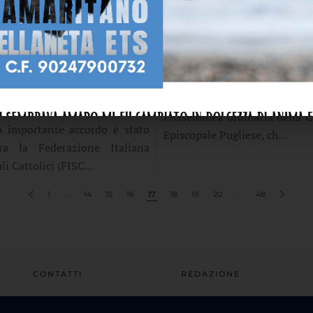
O 2025
05 GIUGNO 2025
 E PONTIFICIA
COMUNICATO 
RSITÀ DELLA SANTA
ASSEMBLEA ORDINAR
E INSIEME PER UN
VESCOVI PUGL
 ALL’AVANGUARDIA
TENUTASI A CONVER
INTELLIGENZA
Si è tenuta il 5 giugno a C
CIALE
l’Assemblea ordinaria della 
 importante accordo è stato
Episcopale Pugliese, ch…
tra la Federazione Italiana
li Cattolici (FISC…
1
…
14
15
16
17
18
19
20
…
48
CONTATTI
REDAZIONE