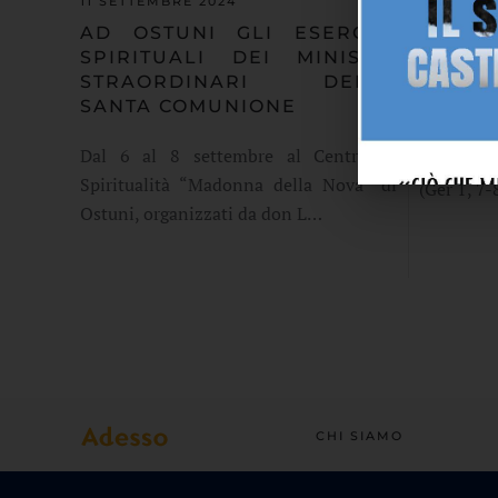
11 SETTE
11 SETTEMBRE 2024
AMMIS
AD OSTUNI GLI ESERCIZI
SACRI
SPIRITUALI DEI MINISTRI
ALESS
STRAORDINARI DELLA
SANTA COMUNIONE
“Non dire
Dal 6 al 8 settembre al Centro di
perché io
Spiritualità “Madonna della Nova” di
(Ger 1, 7
Ostuni, organizzati da don L…
CHI SIAMO