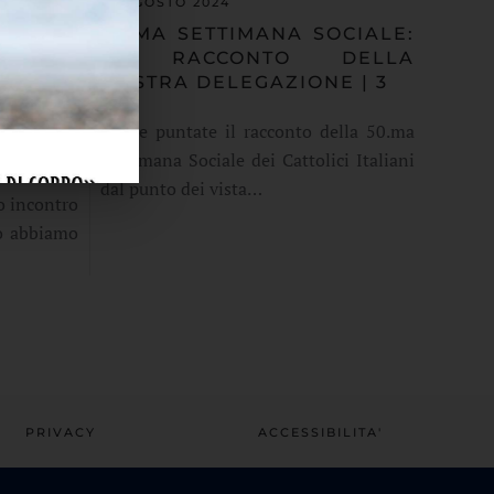
01 AGOSTO 2024
ELO DI
50.MA SETTIMANA SOCIALE:
VITA E
IL RACCONTO DELLA
DELLA
NOSTRA DELEGAZIONE | 3
A FASE
In tre puntate il racconto della 50.ma
ESIALE
Settimana Sociale dei Cattolici Italiani
dal punto dei vista…
vo incontro
o abbiamo
PRIVACY
ACCESSIBILITA'