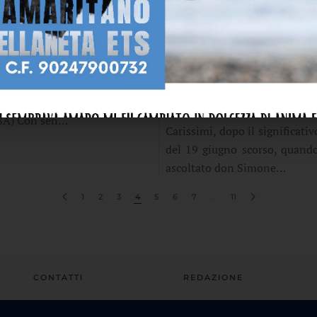
MBRE 2024
07 SETTEMBRE 2024
SIONE AGLI ORDINI
LA FAMIGLIA, VANG
 DEL SEMINARISTA
SPERANZA PER LA 
IO CALDARARO
L’EDIFICAZIONE 
COMUNITÀ. SECOND
: Sono giovane. Non temerli,
DEL CONVEGNO ECCL
DIOCESANO 2024
 sono con te per proteggerti”
-8A) Con sen…
Carissimi, dopo il significati
del 19 giugno scorso, quand
ascoltato don Simone…
1
2
3
4
5
6
7
…
11
CONTATTI
REDAZIONE